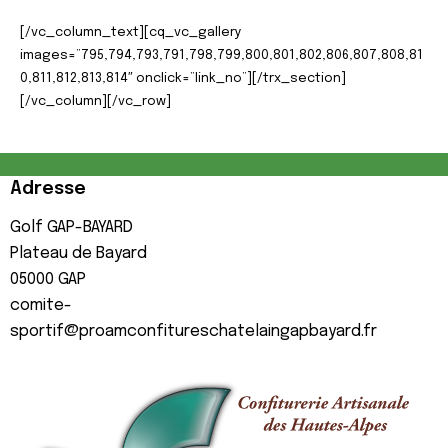
[/vc_column_text][cq_vc_gallery
images=”795,794,793,791,798,799,800,801,802,806,807,808,81
0,811,812,813,814″ onclick=”link_no”][/trx_section]
[/vc_column][/vc_row]
Adresse
Golf GAP-BAYARD
Plateau de Bayard
05000
GAP
comite-
sportif@proamconfitureschatelaingapbayard.fr