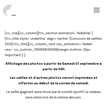
[vc_row][vc_column][trx_section animation=”fadeInUp”]
[trx_title style=”underline” align=”center”]Concours de selfies
2023[/trx_title][vc_column_text css_animation=”fadeIn”
css=”.vc_custom_1693594544208{margin-bottom: 20px
!important;}”]
Affichage des photos à partir de Samedi 01 septembre à
partir de 09h
Les selfies et d’autres photos seront imprimées et
offertes au début de la soirée de samedi.
Le selfie gagnant sera choisi par le comité sportif. Le cadeau
sera remis lors de la remise des prix.