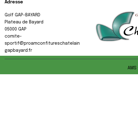
Adresse
Golf GAP-BAYARD
Plateau de Bayard
05000
GAP
comite-
sportif@proamconfitureschatelain
gapbayard.fr
AMS