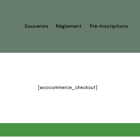
Souvenirs
Réglement
Pré-Inscriptions
[woocommerce_checkout]